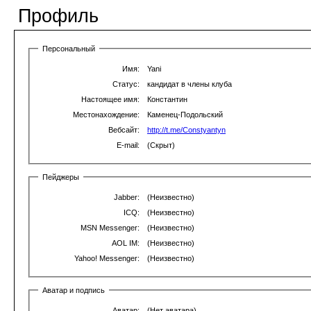
Профиль
Персональный
Имя:
Yani
Статус:
кандидат в члены клуба
Настоящее имя:
Константин
Местонахождение:
Каменец-Подольский
Вебсайт:
http://t.me/Constyantyn
E-mail:
(Скрыт)
Пейджеры
Jabber:
(Неизвестно)
ICQ:
(Неизвестно)
MSN Messenger:
(Неизвестно)
AOL IM:
(Неизвестно)
Yahoo! Messenger:
(Неизвестно)
Аватар и подпись
Аватар:
(Нет аватара)